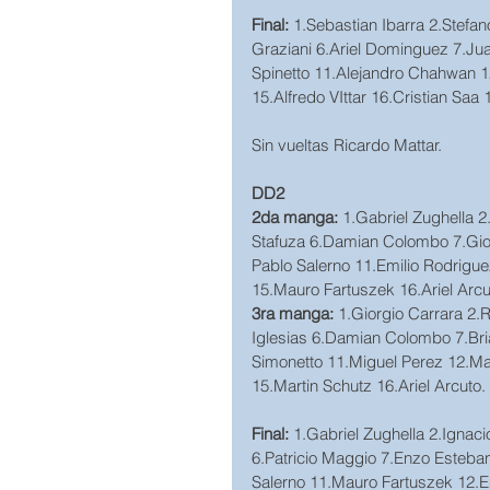
Final: 
1.Sebastian Ibarra 2.Stef
Graziani 6.Ariel Dominguez 7.Ju
Spinetto 11.Alejandro Chahwan 1
15.Alfredo VIttar 16.Cristian Saa
Sin vueltas Ricardo Mattar.
DD2
2da manga:
 1.Gabriel Zughella 2
Stafuza 6.Damian Colombo 7.Gior
Pablo Salerno 11.Emilio Rodrigue
15.Mauro Fartuszek 16.Ariel Arc
3ra manga: 
1.Giorgio Carrara 2.R
Iglesias 6.Damian Colombo 7.Bria
Simonetto 11.Miguel Perez 12.Mau
15.Martin Schutz 16.Ariel Arcuto.
Final: 
1.Gabriel Zughella 2.Ignac
6.Patricio Maggio 7.Enzo Esteban
Salerno 11.Mauro Fartuszek 12.Em