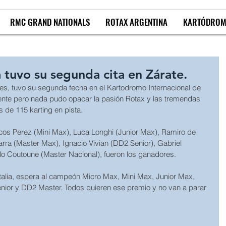
RMC GRAND NATIONALS
ROTAX ARGENTINA
KARTÓDRO
 tuvo su segunda cita en Zárate.
s, tuvo su segunda fecha en el Kartodromo Internacional de 
sente pero nada pudo opacar la pasión Rotax y las tremendas 
 de 115 karting en pista. 
cos Perez (Mini Max), Luca Longhi (Junior Max), Ramiro de 
arra (Master Max), Ignacio Vivian (DD2 Senior), Gabriel 
o Coutoune (Master Nacional), fueron los ganadores. 
talia, espera al campeón Micro Max, Mini Max, Junior Max, 
ior y DD2 Master. Todos quieren ese premio y no van a parar 