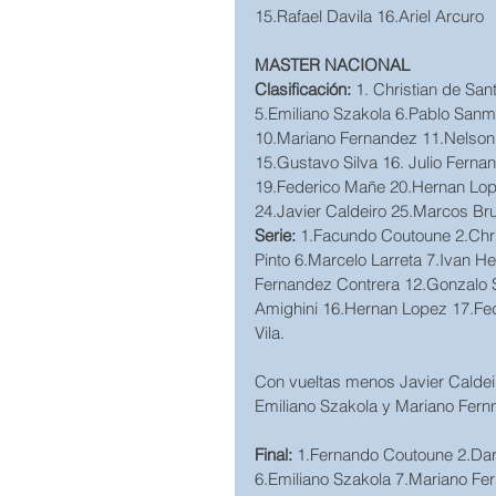
15.Rafael Davila 16.Ariel Arcuro
MASTER NACIONAL
Clasificación:
 1. Christian de Sa
5.Emiliano Szakola 6.Pablo Sanma
10.Mariano Fernandez 11.Nelson P
15.Gustavo Silva 16. Julio Ferna
19.Federico Mañe 20.Hernan Lope
24.Javier Caldeiro 25.Marcos Bru
Serie:
 1.Facundo Coutoune 2.Chri
Pinto 6.Marcelo Larreta 7.Ivan He
Fernandez Contrera 12.Gonzalo S
Amighini 16.Hernan Lopez 17.Fe
Vila.
Con vueltas menos Javier Caldeiro
Emiliano Szakola y Mariano Fern
Final:
 1.Fernando Coutoune 2.Dari
6.Emiliano Szakola 7.Mariano Fe