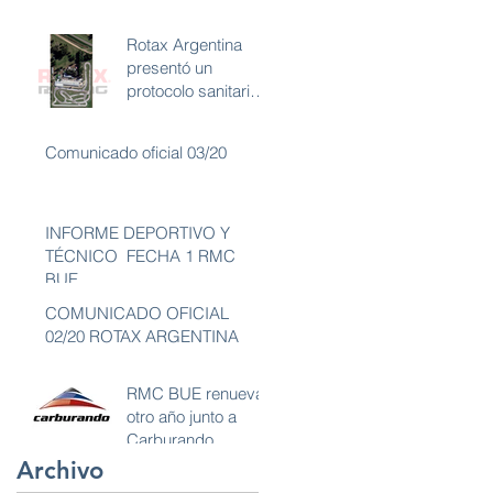
Rotax Argentina
presentó un
protocolo sanitario
aplicado a carreras
de karting con
Comunicado oficial 03/20
ambiente libre de
INFORME DEPORTIVO Y
TÉCNICO FECHA 1 RMC
BUE
COMUNICADO OFICIAL
02/20 ROTAX ARGENTINA
RMC BUE renueva
otro año junto a
Carburando
Archivo