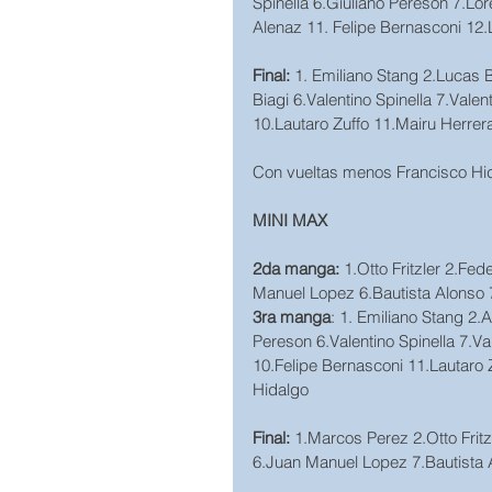
Spinella 6.Giuliano Pereson 7.Lo
Alenaz 11. Felipe Bernasconi 12.
Final: 
1. Emiliano Stang 2.Lucas 
Biagi 6.Valentino Spinella 7.Vale
10.Lautaro Zuffo 11.Mairu Herrer
Con vueltas menos Francisco Hi
MINI MAX
2da manga: 
1.Otto Fritzler 2.F
Manuel Lopez 6.Bautista Alonso 
3ra manga
: 1. Emiliano Stang 2
Pereson 6.Valentino Spinella 7.Va
10.Felipe Bernasconi 11.Lautaro
Hidalgo
Final:
 1.Marcos Perez 2.Otto Frit
6.Juan Manuel Lopez 7.Bautista 