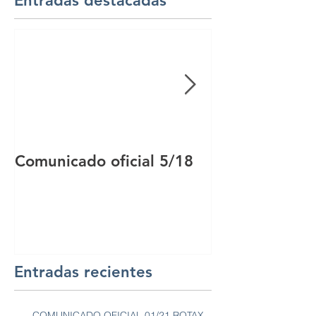
Entradas destacadas
Comunicado oficial 5/18
Comunicado of
Entradas recientes
COMUNICADO OFICIAL 01/21 ROTAX