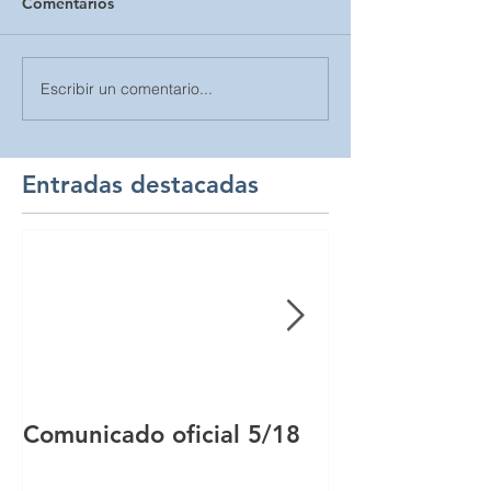
Comentarios
Escribir un comentario...
Entradas destacadas
Comunicado oficial 5/18
Comunicado of