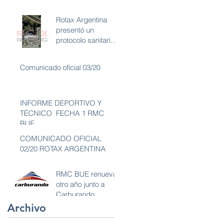
Rotax Argentina
presentó un
protocolo sanitario
aplicado a carreras
de karting con
Comunicado oficial 03/20
ambiente libre de
INFORME DEPORTIVO Y
TÉCNICO FECHA 1 RMC
BUE
COMUNICADO OFICIAL
02/20 ROTAX ARGENTINA
RMC BUE renueva
otro año junto a
Carburando
Archivo